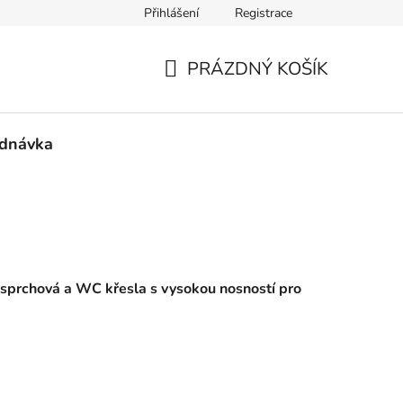
Přihlášení
Registrace
mace a vrácení zboží
PRÁZDNÝ KOŠÍK
NÁKUPNÍ
KOŠÍK
ednávka
 sprchová a WC křesla s vysokou nosností pro