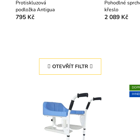
Protiskluzová
Pohodlné sprch
podložka Antigua
křeslo
795 Kč
2 089 Kč
OTEVŘÍT FILTR
DOP
IHNE