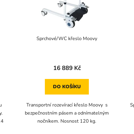
Sprchové/WC křeslo Moovy
16 889 Kč
DO KOŠÍKU
u
Transportní rozevírací křeslo Moovy s
S
y.
bezpečnostním pásem a odnímatelným
14
nočníkem. Nosnost 120 kg.