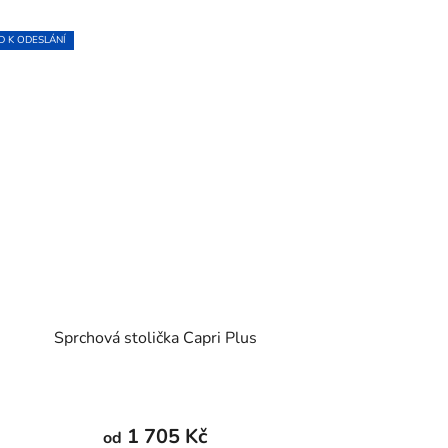
D K ODESLÁNÍ
Sprchová stolička Capri Plus
1 705 Kč
od