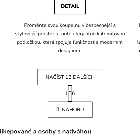
DETAIL
Proměňte svou koupelnu v bezpečnější a
stylovější prostor s touto elegantní diatomitovou
podložkou, která spojuje funkčnost s moderním
l
designem.
NAČÍST 12 DALŠÍCH
S
1
t
6
O
r
v
á
l
NAHORU
n
á
k
d
o
v
a
dikepované a osoby s nadváhou
á
c