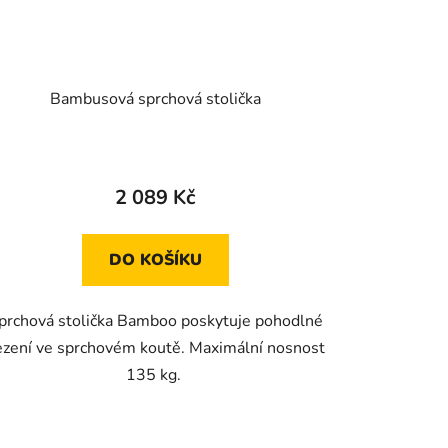
Bambusová sprchová stolička
Průměrné
hodnocení
2 089 Kč
produktu
je
DO KOŠÍKU
5,0
z
prchová stolička Bamboo poskytuje pohodlné
5
ezení ve sprchovém koutě. Maximální nosnost
hvězdiček.
135 kg.