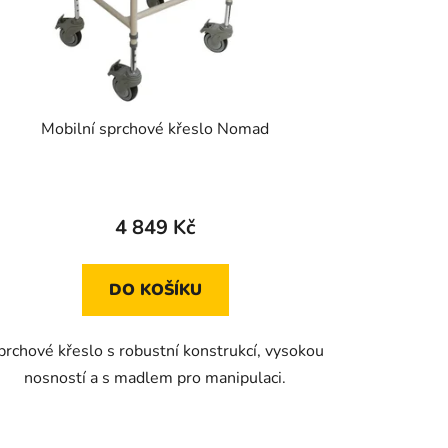
ů
Mobilní sprchové křeslo Nomad
4 849 Kč
DO KOŠÍKU
prchové křeslo s robustní konstrukcí, vysokou
nosností a s madlem pro manipulaci.