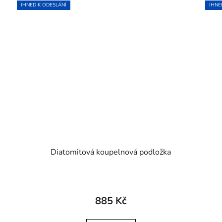
IHNED K ODESLÁNÍ
IHNE
Diatomitová koupelnová podložka
885 Kč