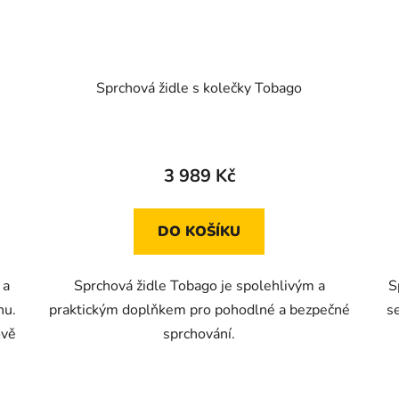
Sprchová židle s kolečky Tobago
Průměrné
hodnocení
3 989 Kč
produktu
je
DO KOŠÍKU
5,0
z
 a
Sprchová židle Tobago je spolehlivým a
S
5
nu.
praktickým doplňkem pro pohodlné a bezpečné
s
hvězdiček.
ově
sprchování.