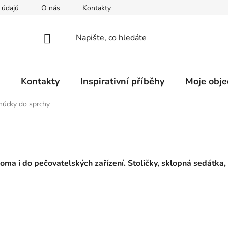
 údajů
O nás
Kontakty
Doprava a platba
Rekla
Kontakty
Inspirativní příběhy
Moje obj
ůcky do sprchy
ma i do pečovatelských zařízení. Stoličky, sklopná sedátka,