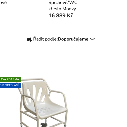
ové
Sprchové/WC
křeslo Moovy
16 889 Kč
Ř
Řadit podle:
Doporučujeme
a
z
e
n
í
p
RAVA ZDARMA
r
D K ODESLÁNÍ
o
d
u
k
t