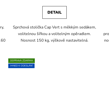
produktu
je
DETAIL
3,0
z
ry,
Sprchová stolička Cap Vert s měkkým sedákem,
5
volitelnou šířkou a volitelným opěradlem.
pr
hvězdiček.
 160
Nosnost 150 kg, výškově nastavitelná.
no
DOPRAVA ZDARMA
IHNED K ODESLÁNÍ