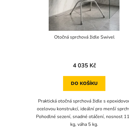
o
d
u
k
t
Otočná sprchová židle Swivel
ů
4 035 Kč
DO KOŠÍKU
Praktická otočná sprchová židle s epoxidovo
ocelovou konstrukcí, ideální pro menší sprch
Pohodlné sezení, snadné otáčení, nosnost 1
kg, váha 5 kg.