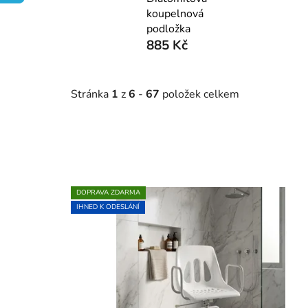
koupelnová
podložka
885 Kč
Stránka
1
z
6
-
67
položek celkem
V
DOPRAVA ZDARMA
ý
IHNED K ODESLÁNÍ
p
i
s
p
r