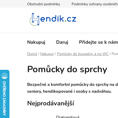
Přejít
Obchodní podmínky
Podmínky ochrany osobních
na
obsah
Nakupuj
Daruj
Přidejte se k nám
Domů
/
Nakupuj
/
Pomůcky do koupelny a na WC
/
Pom
Pomůcky do sprchy
Bezpečné a komfortní pomůcky do sprchy na do
seniory, hendikepované i osoby s nadváhou.
Nejprodávanější
Diatomitová