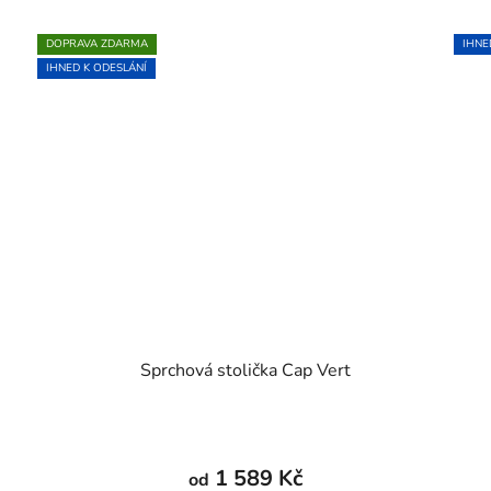
DOPRAVA ZDARMA
IHNE
IHNED K ODESLÁNÍ
Sprchová stolička Cap Vert
Průměrné
hodnocení
1 589 Kč
od