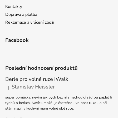
Kontakty
Doprava a platba
Reklamace a vrácení zboží
Facebook
Poslední hodnocení produktů
Berle pro volné ruce iWalk
Stanislav Heissler
|
Hodnocení produktu je 5 z 5 hvězdiček.
super pomůcka, nevím jak bych bez ní s nechodící sádrou pajdal 6
týdnů o berlích. Navíc umožňuje částečnou volnost rukou a při
stání např. v kuchyni mám volné obě ruce.