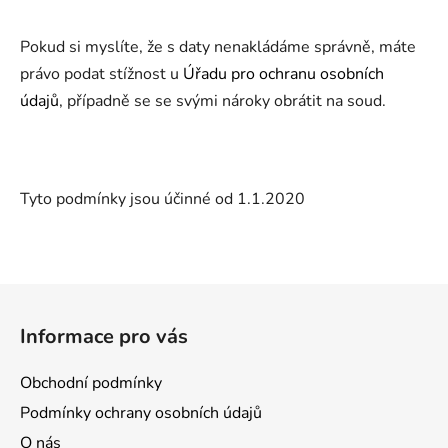
Pokud si myslíte, že s daty nenakládáme správně, máte
právo podat stížnost u
Úřadu pro ochranu osobních
údajů
, případně se se svými nároky obrátit na soud.
Tyto podmínky jsou účinné od 1.1.2020
Z
á
Informace pro vás
p
a
Obchodní podmínky
t
Podmínky ochrany osobních údajů
í
O nás