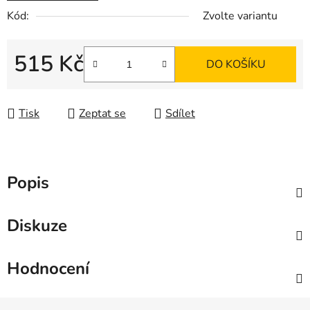
Kód:
Zvolte variantu
515 Kč
DO KOŠÍKU
Měrná cena:
Tisk
Zeptat se
Sdílet
Popis
Diskuze
Hodnocení
Z