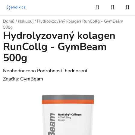
Přejít
Hledat
NÁKUP
na
KOŠÍK
obsah
Domů
/
Nakupuj
/
Hydrolyzovaný kolagen RunCollg - GymBeam
500g
Hydrolyzovaný kolagen
RunCollg - GymBeam
500g
Průměrné
Neohodnoceno
Podrobnosti hodnocení
hodnocení
Značka:
GymBeam
produktu
je
0,0
z
5
hvězdiček.