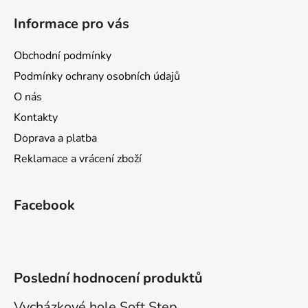
á
Informace pro vás
p
a
Obchodní podmínky
t
Podmínky ochrany osobních údajů
í
O nás
Kontakty
Doprava a platba
Reklamace a vrácení zboží
Facebook
Poslední hodnocení produktů
Vycházkové hole Soft Step