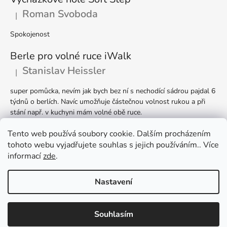
Roman Svoboda
|
Hodnocení produktu je 5 z 5 hvězdiček.
Spokojenost
Berle pro volné ruce iWalk
Stanislav Heissler
|
Hodnocení produktu je 5 z 5 hvězdiček.
super pomůcka, nevím jak bych bez ní s nechodící sádrou pajdal 6
týdnů o berlích. Navíc umožňuje částečnou volnost rukou a při
stání např. v kuchyni mám volné obě ruce.
Berle Ergodynamic
Tento web používá soubory cookie. Dalším procházením
tohoto webu vyjadřujete souhlas s jejich používáním.. Více
Helena Valentová
|
Hodnocení produktu je 5 z 5 hvězdiček.
informací
zde
.
Nastavení
Vytvořil Shoptet
Souhlasím
Copyright 2026
Hendik.cz - Kompenzační pomůcky
.