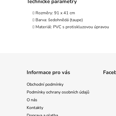
Technické parametry
Rozměry: 91 x 41 cm
Barva: šedohnědá (taupe)
Materiál: PVC s protiskluzovou úpravou
Z
á
Informace pro vás
Face
p
a
Obchodní podmínky
t
Podmínky ochrany osobních údajů
í
O nás
Kontakty
Doprava a platba