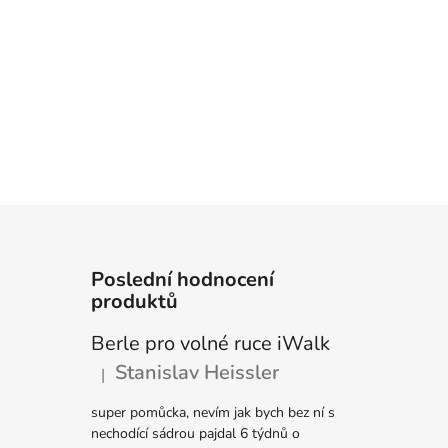
Poslední hodnocení
produktů
Berle pro volné ruce iWalk
Stanislav Heissler
|
Hodnocení produktu je 5 z 5 hvězdiček.
super pomůcka, nevím jak bych bez ní s
nechodící sádrou pajdal 6 týdnů o