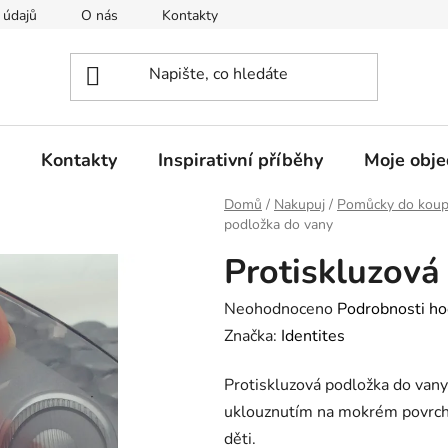
 údajů
O nás
Kontakty
Doprava a platba
Rekla
Kontakty
Inspirativní příběhy
Moje obj
Domů
/
Nakupuj
/
Pomůcky do koup
podložka do vany
Protiskluzová
Průměrné
Neohodnoceno
Podrobnosti ho
hodnocení
Značka:
Identites
produktu
Protiskluzová podložka do vany 
je
uklouznutím na mokrém povrchu
0,0
děti.
z