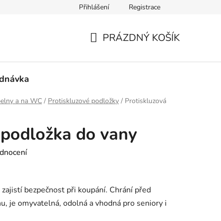
Přihlášení
Registrace
mace a vrácení zboží
PRÁZDNÝ KOŠÍK
NÁKUPNÍ
KOŠÍK
ednávka
elny a na WC
/
Protiskluzové podložky
/
Protiskluzová
 podložka do vany
dnocení
zajistí bezpečnost při koupání. Chrání před
, je omyvatelná, odolná a vhodná pro seniory i