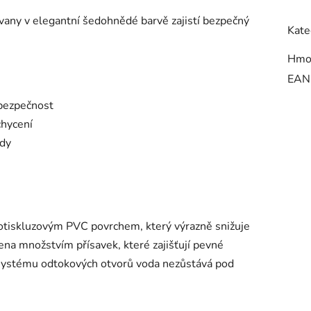
vany v elegantní šedohnědé barvě zajistí bezpečný
Kate
Hmo
EAN
 bezpečnost
chycení
ody
otiskluzovým PVC povrchem, který výrazně snižuje
řena množstvím přísavek, které zajišťují pevné
systému odtokových otvorů voda nezůstává pod