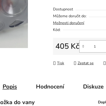
5
Dostupnost
hvězdiček.
Můžeme doručit do:
Možnosti doručení
Kód:
405 Kč
Měrná cena:
Tisk
Zeptat se
Popis
Hodnocení
Diskuze
ložka do vany
Dopl