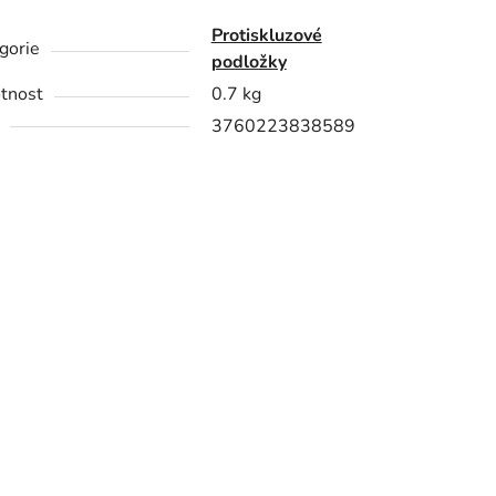
Protiskluzové
gorie
podložky
tnost
0.7 kg
3760223838589