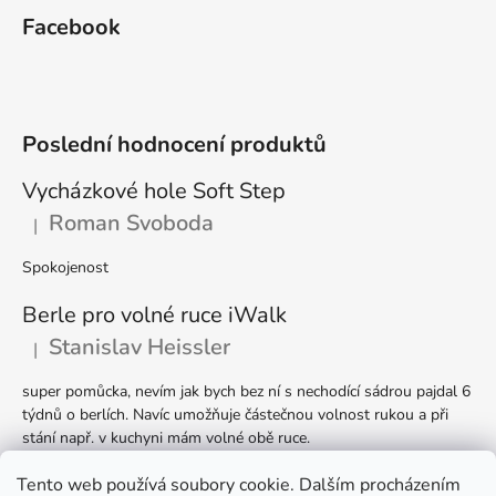
p
i
Facebook
s
u
Poslední hodnocení produktů
Vycházkové hole Soft Step
Roman Svoboda
|
Hodnocení produktu je 5 z 5 hvězdiček.
Spokojenost
Berle pro volné ruce iWalk
Stanislav Heissler
|
Hodnocení produktu je 5 z 5 hvězdiček.
super pomůcka, nevím jak bych bez ní s nechodící sádrou pajdal 6
týdnů o berlích. Navíc umožňuje částečnou volnost rukou a při
stání např. v kuchyni mám volné obě ruce.
Berle Ergodynamic
Tento web používá soubory cookie. Dalším procházením