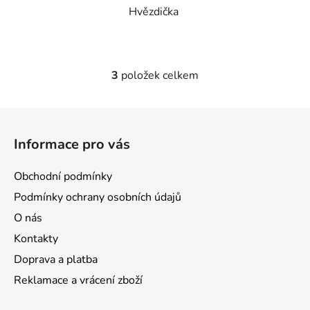
Hvězdička
3
položek celkem
O
v
l
Z
á
á
d
Informace pro vás
p
a
a
c
Obchodní podmínky
t
í
Podmínky ochrany osobních údajů
p
í
r
O nás
v
Kontakty
k
Doprava a platba
y
v
Reklamace a vrácení zboží
ý