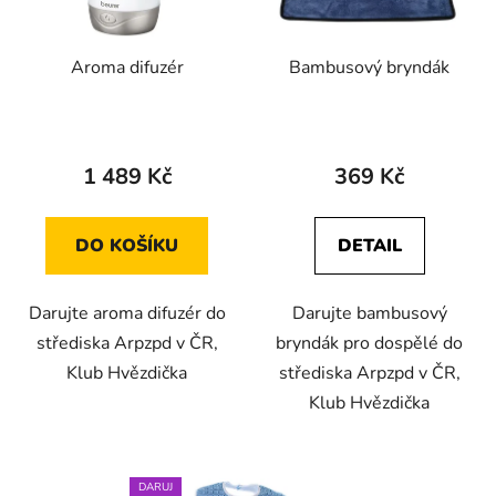
p
k
r
t
Aroma difuzér
Bambusový bryndák
o
ů
d
u
k
1 489 Kč
369 Kč
t
ů
DO KOŠÍKU
DETAIL
Darujte aroma difuzér do
Darujte bambusový
střediska Arpzpd v ČR,
bryndák pro dospělé do
Klub Hvězdička
střediska Arpzpd v ČR,
Klub Hvězdička
DARUJ