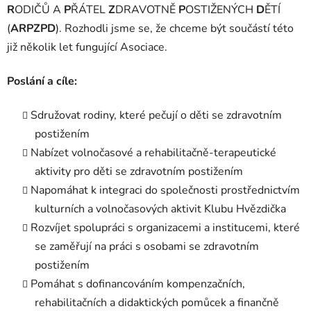
R
ODIČŮ A
P
ŘÁTEL
Z
DRAVOTNĚ
P
OSTIŽENÝCH
D
ĚTÍ
(
ARPZPD
). Rozhodli jsme se, že chceme být součástí této
již několik let fungující Asociace.
Poslání a cíle:
Sdružovat rodiny, které pečují o děti se zdravotním
postižením
Nabízet volnočasové a rehabilitačně-terapeutické
aktivity pro děti se zdravotním postižením
Napomáhat k integraci do společnosti prostřednictvím
kulturních a volnočasových aktivit Klubu Hvězdička
Rozvíjet spolupráci s organizacemi a institucemi, které
se zaměřují na práci s osobami se zdravotním
postižením
Pomáhat s dofinancováním kompenzačních,
rehabilitačních a didaktických pomůcek a finančně