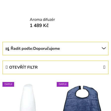
Aroma difuzér
1 489 Kč
Ř
Řadit podle:
Doporučujeme
a
z
e
OTEVŘÍT FILTR
n
í
V
p
DARUJ
DARUJ
ý
r
p
o
i
d
s
u