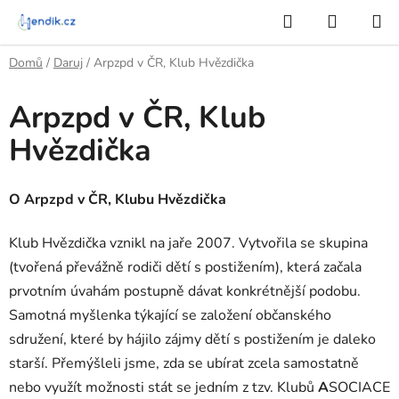
Přejít
Hledat
NÁKUP
na
KOŠÍK
obsah
Domů
/
Daruj
/
Arpzpd v ČR, Klub Hvězdička
Arpzpd v ČR, Klub
Hvězdička
O Arpzpd v ČR, Klubu Hvězdička
Klub Hvězdička vznikl na jaře 2007. Vytvořila se skupina
(tvořená převážně rodiči dětí s postižením), která začala
prvotním úvahám postupně dávat konkrétnější podobu.
Samotná myšlenka týkající se založení občanského
sdružení, které by hájilo zájmy dětí s postižením je daleko
starší. Přemýšleli jsme, zda se ubírat zcela samostatně
nebo využít možnosti stát se jedním z tzv. Klubů
A
SOCIACE