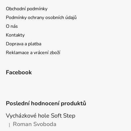
a
Obchodní podmínky
t
Podmínky ochrany osobních údajů
í
O nás
Kontakty
Doprava a platba
Reklamace a vrácení zboží
Facebook
Poslední hodnocení produktů
Vycházkové hole Soft Step
Roman Svoboda
|
Hodnocení produktu je 5 z 5 hvězdiček.