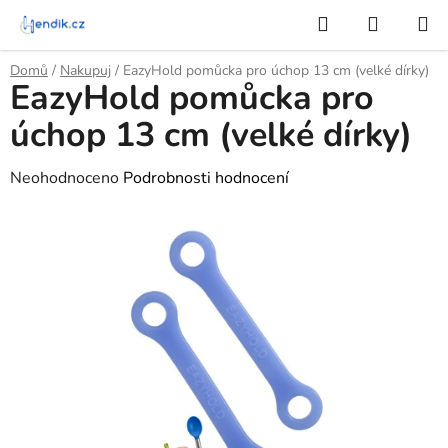
Přejít
Hledat
NÁKUP
na
KOŠÍK
obsah
Domů
/
Nakupuj
/
EazyHold pomůcka pro úchop 13 cm (velké dírky)
EazyHold pomůcka pro
úchop 13 cm (velké dírky)
Průměrné
Neohodnoceno
Podrobnosti hodnocení
hodnocení
produktu
je
0,0
z
5
hvězdiček.