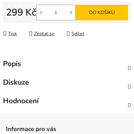
299 Kč
DO KOŠÍKU
Měrná cena:
Tisk
Zeptat se
Sdílet
Popis
Diskuze
Hodnocení
Z
á
Informace pro vás
p