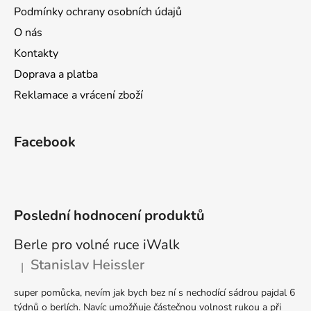
t
Podmínky ochrany osobních údajů
í
O nás
Kontakty
Doprava a platba
Reklamace a vrácení zboží
Facebook
Poslední hodnocení produktů
Berle pro volné ruce iWalk
Stanislav Heissler
|
Hodnocení produktu je 5 z 5 hvězdiček.
super pomůcka, nevím jak bych bez ní s nechodící sádrou pajdal 6
týdnů o berlích. Navíc umožňuje částečnou volnost rukou a při