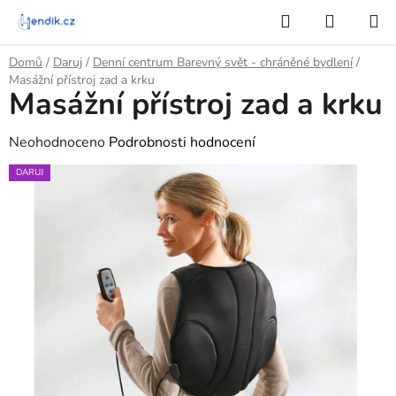
Přejít
Hledat
NÁKUP
na
KOŠÍK
obsah
Domů
/
Daruj
/
Denní centrum Barevný svět - chráněné bydlení
/
Masážní přístroj zad a krku
Masážní přístroj zad a krku
Průměrné
Neohodnoceno
Podrobnosti hodnocení
hodnocení
DARUJ
produktu
je
0,0
z
5
hvězdiček.