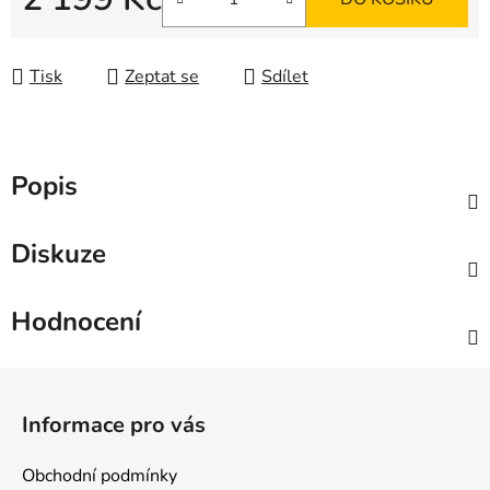
Měrná cena:
Tisk
Zeptat se
Sdílet
Popis
Diskuze
Hodnocení
Z
á
Informace pro vás
p
a
Obchodní podmínky