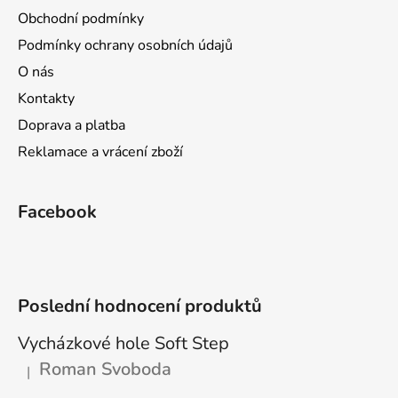
a
Obchodní podmínky
t
Podmínky ochrany osobních údajů
í
O nás
Kontakty
Doprava a platba
Reklamace a vrácení zboží
Facebook
Poslední hodnocení produktů
Vycházkové hole Soft Step
Roman Svoboda
|
Hodnocení produktu je 5 z 5 hvězdiček.