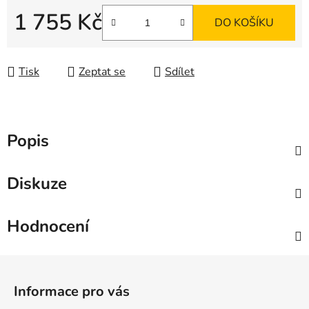
1 755 Kč
DO KOŠÍKU
Měrná cena:
Tisk
Zeptat se
Sdílet
Popis
Diskuze
Hodnocení
Z
á
Informace pro vás
p