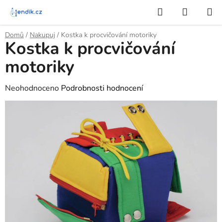
Přejít
Hledat
NÁKUP
na
KOŠÍK
obsah
Domů
/
Nakupuj
/
Kostka k procvičování motoriky
Kostka k procvičování
motoriky
Průměrné
Neohodnoceno
Podrobnosti hodnocení
hodnocení
produktu
je
0,0
z
5
hvězdiček.