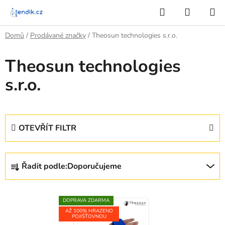
Přejít
Hledat
NÁKUP
na
KOŠÍK
obsah
Domů
/
Prodávané značky
/
Theosun technologies s.r.o.
Theosun technologies
s.r.o.
OTEVŘÍT FILTR
Ř
Řadit podle:
Doporučujeme
a
z
V
e
DOPRAVA ZDARMA
ý
n
AŽ 100% HRAZENO
POJIŠŤOVNOU
p
í