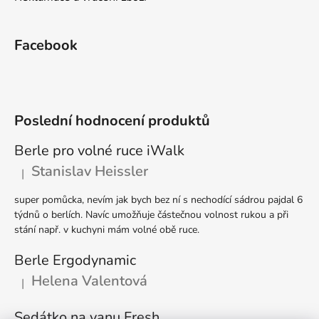
ý
p
i
Facebook
s
u
Poslední hodnocení produktů
Berle pro volné ruce iWalk
Stanislav Heissler
|
Hodnocení produktu je 5 z 5 hvězdiček.
super pomůcka, nevím jak bych bez ní s nechodící sádrou pajdal 6
týdnů o berlích. Navíc umožňuje částečnou volnost rukou a při
stání např. v kuchyni mám volné obě ruce.
Berle Ergodynamic
Helena Valentová
|
Hodnocení produktu je 5 z 5 hvězdiček.
Sedátko na vanu Fresh