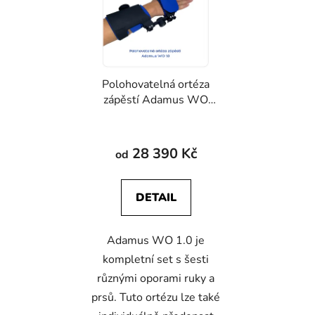
i
p
s
r
p
o
r
d
Polohovatelná ortéza
o
u
zápěstí Adamus WO
d
k
1.0
u
t
k
ů
28 390 Kč
od
t
ů
DETAIL
Adamus WO 1.0 je
kompletní set s šesti
různými oporami ruky a
prsů. Tuto ortézu lze také