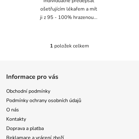
individuálně předepsat
ošetřujícím lékařem a mít
ji z 95 - 100% hrazenou...
1
položek celkem
O
v
l
Z
á
á
d
Informace pro vás
p
a
a
c
Obchodní podmínky
t
í
Podmínky ochrany osobních údajů
p
í
r
O nás
v
Kontakty
k
Doprava a platba
y
v
Reklamace a vrácení zboží