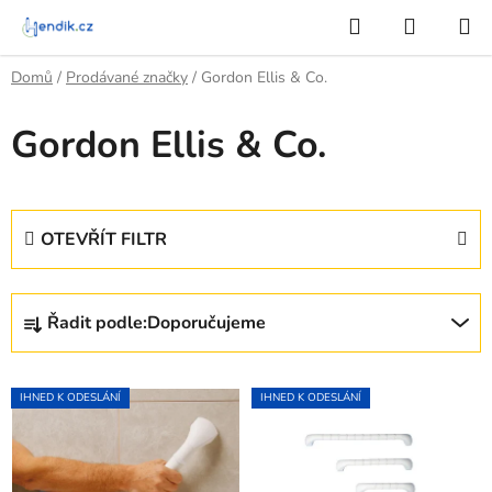
Přejít
Hledat
NÁKUP
na
KOŠÍK
obsah
Domů
/
Prodávané značky
/
Gordon Ellis & Co.
Gordon Ellis & Co.
OTEVŘÍT FILTR
Ř
Řadit podle:
Doporučujeme
a
z
V
e
IHNED K ODESLÁNÍ
IHNED K ODESLÁNÍ
ý
n
p
í
i
p