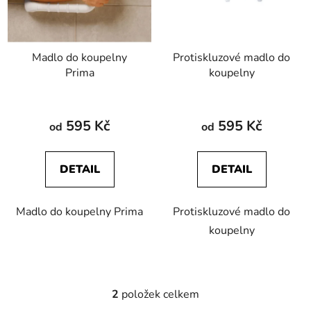
s
r
p
o
r
d
Madlo do koupelny
Protiskluzové madlo do
o
u
Prima
koupelny
d
k
u
t
k
ů
595 Kč
595 Kč
od
od
t
ů
DETAIL
DETAIL
Madlo do koupelny Prima
Protiskluzové madlo do
koupelny
2
položek celkem
O