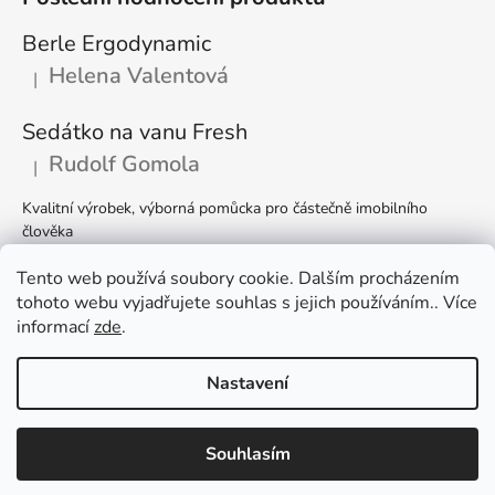
Berle Ergodynamic
Helena Valentová
|
Hodnocení produktu je 5 z 5 hvězdiček.
Sedátko na vanu Fresh
Rudolf Gomola
|
Hodnocení produktu je 5 z 5 hvězdiček.
Kvalitní výrobek, výborná pomůcka pro částečně imobilního
člověka
Držák k posteli
Tento web používá soubory cookie. Dalším procházením
tohoto webu vyjadřujete souhlas s jejich používáním.. Více
Romana Špačková
|
Hodnocení produktu je 5 z 5 hvězdiček.
informací
zde
.
Nastavení
Vytvořil Shoptet
Souhlasím
Copyright 2026
Hendik.cz - Kompenzační pomůcky
.
Všechna práva vyhrazena.