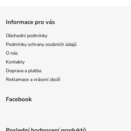
v
l
Z
á
á
d
Informace pro vás
p
a
a
c
Obchodní podmínky
t
í
Podmínky ochrany osobních údajů
p
í
r
O nás
v
Kontakty
k
Doprava a platba
y
v
Reklamace a vrácení zboží
ý
p
i
Facebook
s
u
Poslední hodnocení produktů