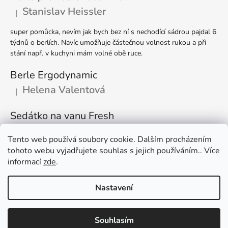
Stanislav Heissler
|
Hodnocení produktu je 5 z 5 hvězdiček.
super pomůcka, nevím jak bych bez ní s nechodící sádrou pajdal 6
týdnů o berlích. Navíc umožňuje částečnou volnost rukou a při
stání např. v kuchyni mám volné obě ruce.
Berle Ergodynamic
Helena Valentová
|
Hodnocení produktu je 5 z 5 hvězdiček.
Sedátko na vanu Fresh
Rudolf Gomola
|
Hodnocení produktu je 5 z 5 hvězdiček.
Tento web používá soubory cookie. Dalším procházením
tohoto webu vyjadřujete souhlas s jejich používáním.. Více
Kvalitní výrobek, výborná pomůcka pro částečně imobilního
informací
zde
.
člověka
Nastavení
Vytvořil Shoptet
Souhlasím
Copyright 2026
Hendik.cz - Kompenzační pomůcky
.