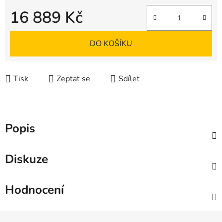
16 889 Kč
Měrná cena:
DO KOŠÍKU
Tisk
Zeptat se
Sdílet
Popis
Diskuze
Hodnocení
Z