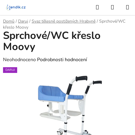
Přejít
Hledat
NÁKUP
na
KOŠÍK
obsah
Domů
/
Daruj
/
Svaz tělesně postižených Hrabyně
/
Sprchové/WC
křeslo Moovy
Sprchové/WC křeslo
Moovy
Průměrné
Neohodnoceno
Podrobnosti hodnocení
hodnocení
DARUJ
produktu
je
0,0
z
5
hvězdiček.