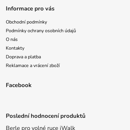
á
Informace pro vás
p
a
Obchodní podmínky
t
Podmínky ochrany osobních údajů
í
O nás
Kontakty
Doprava a platba
Reklamace a vrácení zboží
Facebook
Poslední hodnocení produktů
Berle pro volné ruce iWalk