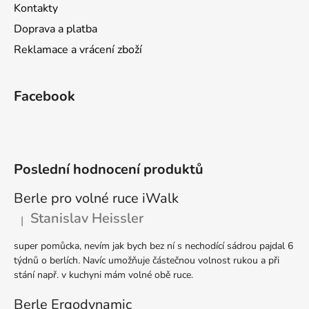
Kontakty
Doprava a platba
Reklamace a vrácení zboží
Facebook
Poslední hodnocení produktů
Berle pro volné ruce iWalk
Stanislav Heissler
|
Hodnocení produktu je 5 z 5 hvězdiček.
super pomůcka, nevím jak bych bez ní s nechodící sádrou pajdal 6
týdnů o berlích. Navíc umožňuje částečnou volnost rukou a při
stání např. v kuchyni mám volné obě ruce.
Berle Ergodynamic