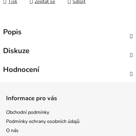
Tisk
Zeptat se
Sdílet
Popis
Diskuze
Hodnocení
Z
á
Informace pro vás
p
a
Obchodní podmínky
t
Podmínky ochrany osobních údajů
í
O nás