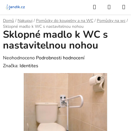
Přejít
Hledat
NÁKUP
na
KOŠÍK
obsah
Domů
/
Nakupuj
/
Pomůcky do koupelny a na WC
/
Pomůcky na wc
/
Sklopné madlo k WC s nastavitelnou nohou
Sklopné madlo k WC s
nastavitelnou nohou
Průměrné
Neohodnoceno
Podrobnosti hodnocení
hodnocení
Značka:
Identites
produktu
je
0,0
z
5
hvězdiček.