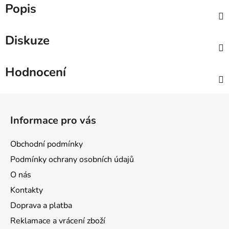
Popis
Diskuze
Hodnocení
Z
á
Informace pro vás
p
a
Obchodní podmínky
t
Podmínky ochrany osobních údajů
í
O nás
Kontakty
Doprava a platba
Reklamace a vrácení zboží