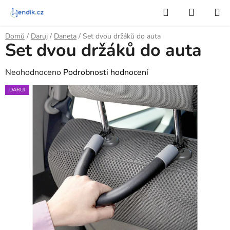
Přejít
Hledat
NÁKUP
na
KOŠÍK
obsah
Domů
/
Daruj
/
Daneta
/
Set dvou držáků do auta
Set dvou držáků do auta
Průměrné
Neohodnoceno
Podrobnosti hodnocení
hodnocení
DARUJ
produktu
je
0,0
z
5
hvězdiček.