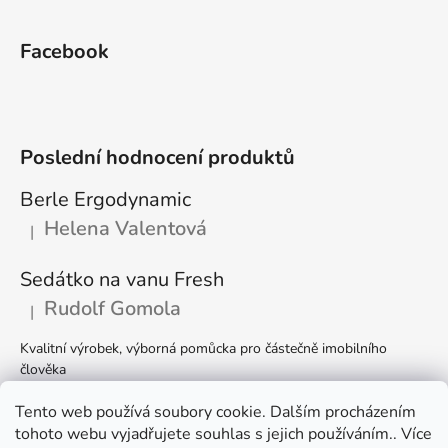
Facebook
Poslední hodnocení produktů
Berle Ergodynamic
Helena Valentová
|
Hodnocení produktu je 5 z 5 hvězdiček.
Sedátko na vanu Fresh
Rudolf Gomola
|
Hodnocení produktu je 5 z 5 hvězdiček.
Kvalitní výrobek, výborná pomůcka pro částečně imobilního
člověka
Držák k posteli
Tento web používá soubory cookie. Dalším procházením
tohoto webu vyjadřujete souhlas s jejich používáním.. Více
Romana Špačková
|