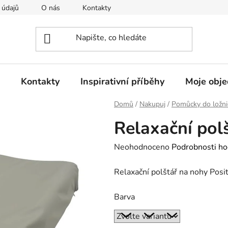
 údajů
O nás
Kontakty
Doprava a platba
Rekla
Kontakty
Inspirativní příběhy
Moje obj
Domů
/
Nakupuj
/
Pomůcky do ložni
Relaxační pol
Průměrné
Neohodnoceno
Podrobnosti ho
hodnocení
Relaxační polštář na nohy Posi
produktu
je
Barva
0,0
z