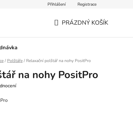
Přihlášení
Registrace
mace a vrácení zboží
PRÁZDNÝ KOŠÍK
NÁKUPNÍ
KOŠÍK
ednávka
ce
/
Polštáře
/
Relaxační polštář na nohy PositPro
štář na nohy PositPro
dnocení
tPro