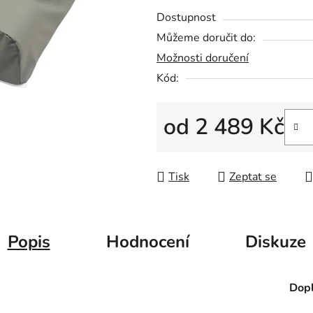
5
Dostupnost
hvězdiček.
Můžeme doručit do:
Možnosti doručení
Kód:
od
2 489 Kč
Měrná cena:
Tisk
Zeptat se
Popis
Hodnocení
Diskuze
Dopl