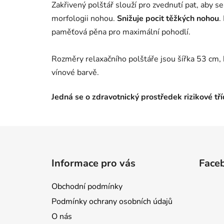
Zakřivený polštář slouží pro zvednutí pat, aby s
morfologii nohou.
Snižuje pocit těžkých nohou
.
paměťová pěna pro maximální pohodlí.
Rozměry relaxačního polštáře jsou šířka 53 cm, 
vínové barvě.
Jedná se o zdravotnický prostředek rizikové tří
Z
á
Informace pro vás
Face
p
a
Obchodní podmínky
t
Podmínky ochrany osobních údajů
í
O nás