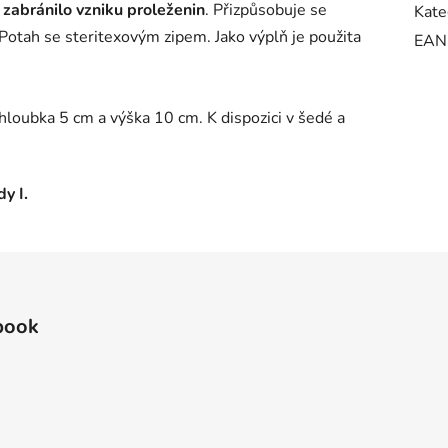
e
zabránilo vzniku proleženin
. Přizpůsobuje se
Kate
Potah se steritexovým zipem. Jako výplň je použita
EAN
hloubka 5 cm a výška 10 cm. K dispozici v šedé a
dy I.
book