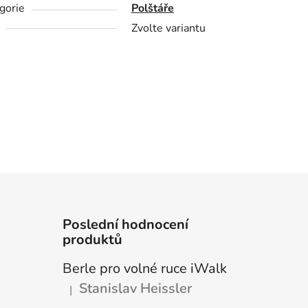
gorie
Polštáře
Zvolte variantu
Poslední hodnocení
produktů
Berle pro volné ruce iWalk
Stanislav Heissler
|
Hodnocení produktu je 5 z 5 hvězdiček.