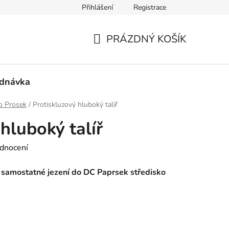
Přihlášení
Registrace
mace a vrácení zboží
PRÁZDNÝ KOŠÍK
NÁKUPNÍ
KOŠÍK
ednávka
o Prosek
/
Protiskluzový hluboký talíř
hluboký talíř
dnocení
ro samostatné jezení do DC Paprsek středisko