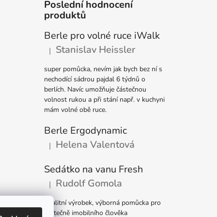
Poslední hodnocení
produktů
Berle pro volné ruce iWalk
Stanislav Heissler
|
Hodnocení produktu je 5 z 5 hvězdiček.
super pomůcka, nevím jak bych bez ní s
nechodící sádrou pajdal 6 týdnů o
berlích. Navíc umožňuje částečnou
volnost rukou a při stání např. v kuchyni
mám volné obě ruce.
Berle Ergodynamic
Helena Valentová
|
Hodnocení produktu je 5 z 5 hvězdiček.
Sedátko na vanu Fresh
Rudolf Gomola
|
Hodnocení produktu je 5 z 5 hvězdiček.
Kvalitní výrobek, výborná pomůcka pro
částečně imobilního člověka