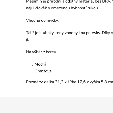
Melamin je přírodní a odolný materiál bez BPA.
nají i člověk s omezenou hybností rukou.
Vhodné do myčky.
Talíř je hluboký, tedy vhodný i na polévky. Dík
jí.
Na výběr z barev
Modrá
Oranžová
Rozměry: délka 21,2 x šířka 17,6 x výška 5,8 cm
Z
á