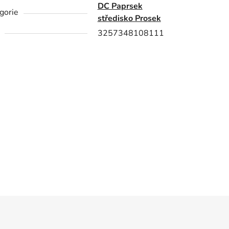
DC Paprsek
gorie
středisko Prosek
3257348108111