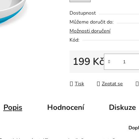
5
hvězdiček.
Dostupnost
Můžeme doručit do:
Možnosti doručení
Kód:
199 Kč
Měrná cena:
Tisk
Zeptat se
Popis
Hodnocení
Diskuze
Dopl