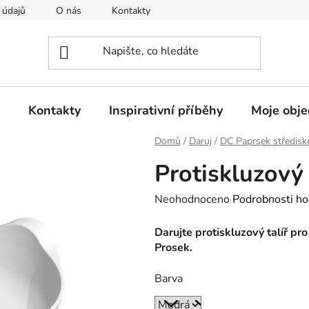
 údajů
O nás
Kontakty
Doprava a platba
Rekla
Kontakty
Inspirativní příběhy
Moje obj
Domů
/
Daruj
/
DC Paprsek středisk
Protiskluzový 
Průměrné
Neohodnoceno
Podrobnosti ho
hodnocení
Darujte protiskluzový talíř p
produktu
Prosek.
je
0,0
Barva
z