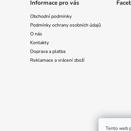
Informace pro vás
Face
p
a
Obchodní podmínky
t
Podmínky ochrany osobních údajů
í
O nás
Kontakty
Doprava a platba
Reklamace a vrácení zboží
Tento web p