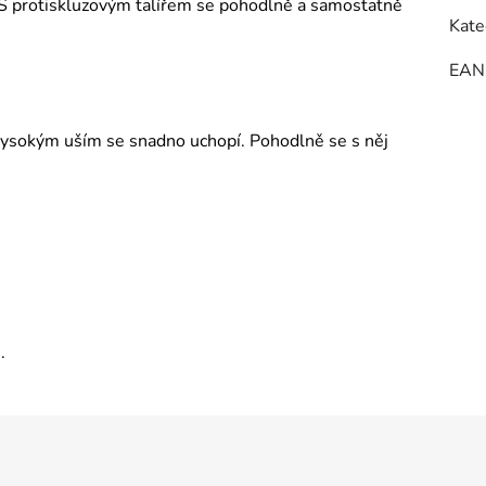
 S protiskluzovým talířem se pohodlně a samostatně
Kate
EAN
y vysokým uším se snadno uchopí. Pohodlně se s něj
.