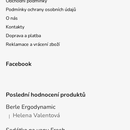
Obchodní podmínky
t
Podmínky ochrany osobních údajů
í
O nás
Kontakty
Doprava a platba
Reklamace a vrácení zboží
Facebook
Poslední hodnocení produktů
Berle Ergodynamic
Helena Valentová
|
Hodnocení produktu je 5 z 5 hvězdiček.