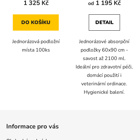
1 325 Kč
1 195 Kč
od
DO KOŠÍKU
DETAIL
Jednorázová podložní
Jednorázové absorpční
místa 100ks
podložky 60x90 cm -
savost až 2100 ml.
Ideální pro zdravotní péči,
domácí použití i
veterinární ordinace.
Hygienické balení.
Z
á
Informace pro vás
p
a