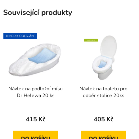
Související produkty
IHNED K ODESLÁNÍ
Návlek na podložní mísu
Návlek na toaletu pro
Dr Helewa 20 ks
odběr stolice 20ks
415 Kč
405 Kč
DO KOŠÍKU
DO KOŠÍKU