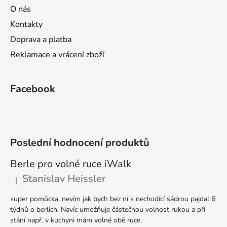
í
O nás
Kontakty
Doprava a platba
Reklamace a vrácení zboží
Facebook
Poslední hodnocení produktů
Berle pro volné ruce iWalk
Stanislav Heissler
|
Hodnocení produktu je 5 z 5 hvězdiček.
super pomůcka, nevím jak bych bez ní s nechodící sádrou pajdal 6
týdnů o berlích. Navíc umožňuje částečnou volnost rukou a při
stání např. v kuchyni mám volné obě ruce.