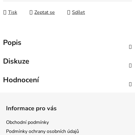
Měrná cena:
Tisk
Zeptat se
Sdílet
Popis
Diskuze
Hodnocení
Z
á
Informace pro vás
p
a
Obchodní podmínky
t
Podmínky ochrany osobních údajů