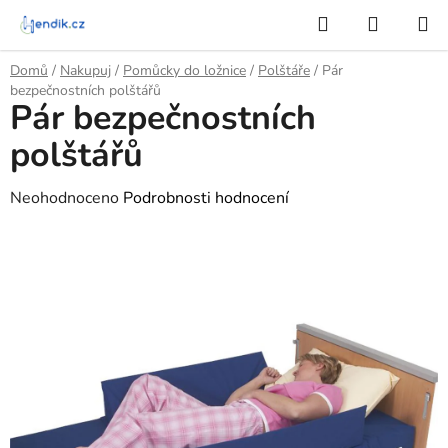
Přejít
Hledat
NÁKUP
na
KOŠÍK
obsah
Domů
/
Nakupuj
/
Pomůcky do ložnice
/
Polštáře
/
Pár
bezpečnostních polštářů
Pár bezpečnostních
polštářů
Průměrné
Neohodnoceno
Podrobnosti hodnocení
hodnocení
produktu
je
0,0
z
5
hvězdiček.