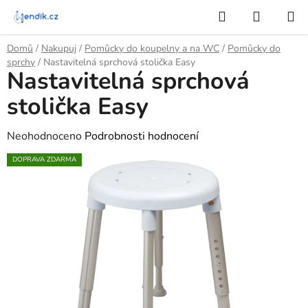
Přejít
Hledat
NÁKUP
na
KOŠÍK
obsah
Domů
/
Nakupuj
/
Pomůcky do koupelny a na WC
/
Pomůcky do
sprchy
/
Nastavitelná sprchová stolička Easy
Nastavitelná sprchová
stolička Easy
Průměrné
Neohodnoceno
Podrobnosti hodnocení
hodnocení
DOPRAVA ZDARMA
produktu
je
0,0
z
5
hvězdiček.