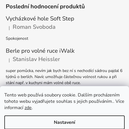
Poslední hodnocení produktů
Vycházkové hole Soft Step
Roman Svoboda
|
Hodnocení produktu je 5 z 5 hvězdiček.
Spokojenost
Berle pro volné ruce iWalk
Stanislav Heissler
|
Hodnocení produktu je 5 z 5 hvězdiček.
super pomůcka, nevím jak bych bez ní s nechodící sádrou pajdal 6
týdnů o berlích. Navíc umožňuje částečnou volnost rukou a při
stání např. v kuchyni mám volné obě ruce.
Berle Ergodynamic
Tento web používá soubory cookie. Dalším procházením
tohoto webu vyjadřujete souhlas s jejich používáním.. Více
Helena Valentová
|
Hodnocení produktu je 5 z 5 hvězdiček.
informací
zde
.
Nastavení