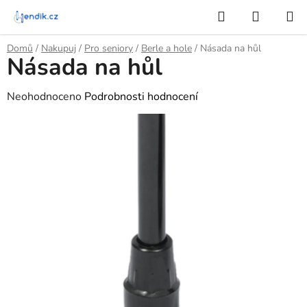
Přejít
Hledat
NÁKUP
na
KOŠÍK
obsah
Domů
/
Nakupuj
/
Pro seniory
/
Berle a hole
/
Násada na hůl
Násada na hůl
Průměrné
Neohodnoceno
Podrobnosti hodnocení
hodnocení
produktu
je
0,0
z
5
hvězdiček.