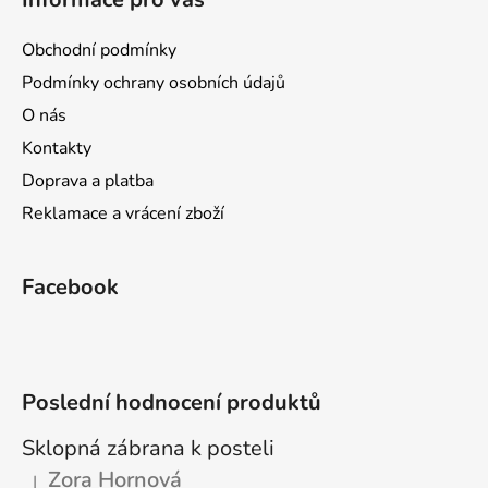
p
a
Obchodní podmínky
t
Podmínky ochrany osobních údajů
í
O nás
Kontakty
Doprava a platba
Reklamace a vrácení zboží
Facebook
Poslední hodnocení produktů
Sklopná zábrana k posteli
Zora Hornová
|