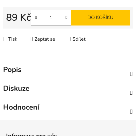
89 Kč
DO KOŠÍKU
Měrná cena:
Tisk
Zeptat se
Sdílet
Popis
Diskuze
Hodnocení
Z
á
Informace pro vás