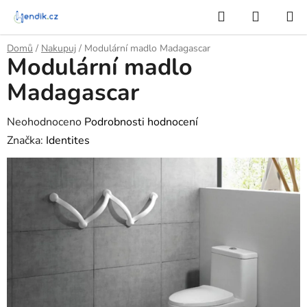
Přejít
Hledat
NÁKUP
na
KOŠÍK
obsah
Domů
/
Nakupuj
/
Modulární madlo Madagascar
Modulární madlo
Madagascar
Průměrné
Neohodnoceno
Podrobnosti hodnocení
hodnocení
Značka:
Identites
produktu
je
0,0
z
5
hvězdiček.