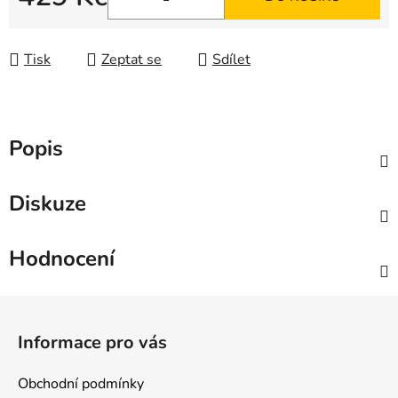
Měrná cena:
Tisk
Zeptat se
Sdílet
Popis
Diskuze
Hodnocení
Z
á
Informace pro vás
p
a
Obchodní podmínky