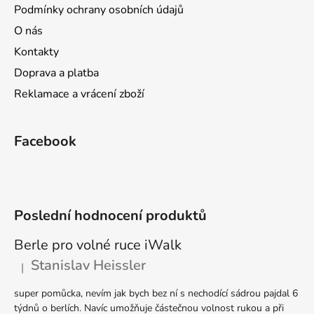
t
Podmínky ochrany osobních údajů
í
O nás
Kontakty
Doprava a platba
Reklamace a vrácení zboží
Facebook
Poslední hodnocení produktů
Berle pro volné ruce iWalk
Stanislav Heissler
|
Hodnocení produktu je 5 z 5 hvězdiček.
super pomůcka, nevím jak bych bez ní s nechodící sádrou pajdal 6
týdnů o berlích. Navíc umožňuje částečnou volnost rukou a při