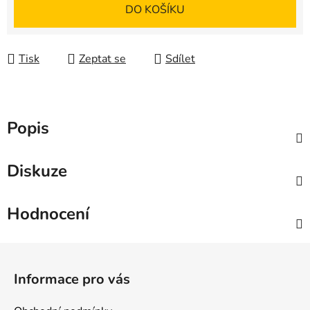
DO KOŠÍKU
Tisk
Zeptat se
Sdílet
Popis
Diskuze
Hodnocení
Z
á
Informace pro vás
p
a