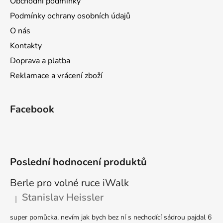
Obchodní podmínky
t
Podmínky ochrany osobních údajů
í
O nás
Kontakty
Doprava a platba
Reklamace a vrácení zboží
Facebook
Poslední hodnocení produktů
Berle pro volné ruce iWalk
Stanislav Heissler
|
Hodnocení produktu je 5 z 5 hvězdiček.
super pomůcka, nevím jak bych bez ní s nechodící sádrou pajdal 6