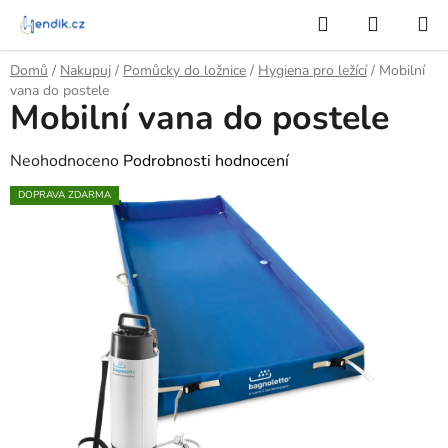
Přejít
Hledat
NÁKUP
na
KOŠÍK
obsah
Domů
/
Nakupuj
/
Pomůcky do ložnice
/
Hygiena pro ležící
/
Mobilní
vana do postele
Mobilní vana do postele
Průměrné
Neohodnoceno
Podrobnosti hodnocení
hodnocení
DOPRAVA ZDARMA
produktu
je
0,0
z
5
hvězdiček.