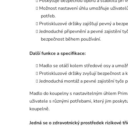
Poskytuje bezpečnou oporu a stabilitu při v
Možnost nastavení úhlu umožňuje uživatelů
potřeb.
Protiskluzové držáky zajišťují pevný a bezp
Jednoduché připevnění a pevné zajistění tyč
bezpečnost během používání.
Další funkce a specifikace:
Madlo se otáčí kolem středové osy a umožň
Protiskluzové držáky zvyšují bezpečnost a 
Jednoduchá montáž a pevné zajistění tyče po
Madlo do koupelny s nastavitelným úhlem Prim
uživatele s různými potřebami, který jim posky
koupelně.
Jedná se o zdravotnický prostředek rizikové tří