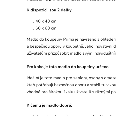
K dispozici jsou 2 délky:
40 x 40 cm
60 x 60 cm
Madlo do koupelny Prima je navrženo s ohledem na
a bezpečnou oporu v koupelně. Jeho inovativní 
uživatelům přizpůsobit madlo svým individuáln
Pro koho je toto madlo do koupelny určeno:
Ideální je toto madlo pro seniory, osoby s omez
kteří potřebují bezpečnou oporu a stabilitu v kou
vhodné pro širokou škálu uživatelů s různými p
K čemu je madlo dobré: