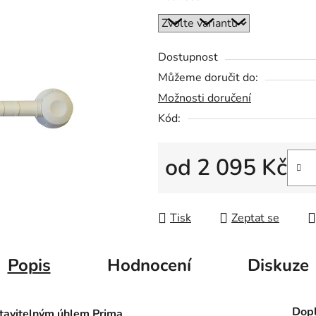
0,0
z
5
Dostupnost
hvězdiček.
Můžeme doručit do:
Možnosti doručení
Kód:
od
2 095 Kč
Měrná cena:
Tisk
Zeptat se
Popis
Hodnocení
Diskuze
Dopl
stavitelným úhlem Prima