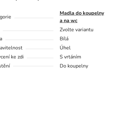
Madla do koupelny
gorie
a na wc
Zvolte variantu
a
Bílá
avitelnost
Úhel
cení ke zdi
S vrtáním
tění
Do koupelny