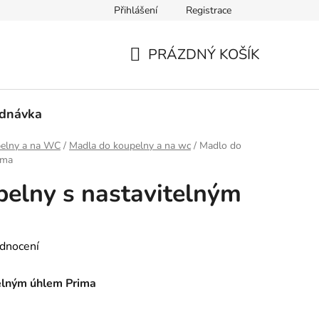
Přihlášení
Registrace
mace a vrácení zboží
PRÁZDNÝ KOŠÍK
NÁKUPNÍ
KOŠÍK
ednávka
elny a na WC
/
Madla do koupelny a na wc
/
Madlo do
ima
elny s nastavitelným
dnocení
elným úhlem Prima