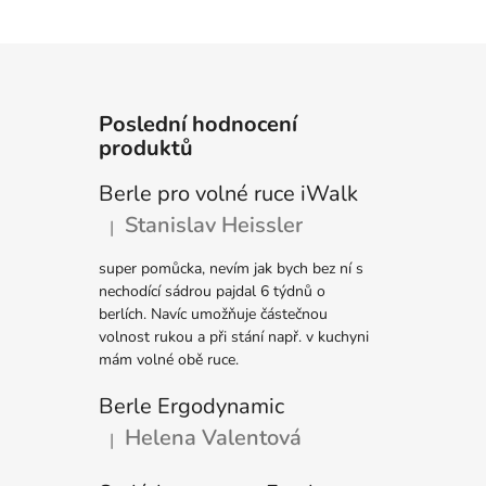
Poslední hodnocení
produktů
Berle pro volné ruce iWalk
Stanislav Heissler
|
Hodnocení produktu je 5 z 5 hvězdiček.
super pomůcka, nevím jak bych bez ní s
nechodící sádrou pajdal 6 týdnů o
berlích. Navíc umožňuje částečnou
volnost rukou a při stání např. v kuchyni
mám volné obě ruce.
Berle Ergodynamic
Helena Valentová
|
Hodnocení produktu je 5 z 5 hvězdiček.