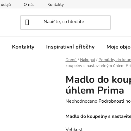
 údajů
O nás
Kontakty
Doprava a platba
Rekla
Kontakty
Inspirativní příběhy
Moje obj
Domů
/
Nakupuj
/
Pomůcky do koup
koupelny s nastavitelným úhlem Pr
Madlo do koup
úhlem Prima
Průměrné
Neohodnoceno
Podrobnosti ho
hodnocení
Madlo do koupelny s nastavit
produktu
je
Velikost