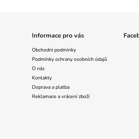
Z
á
Informace pro vás
Face
p
a
Obchodní podmínky
t
Podmínky ochrany osobních údajů
í
O nás
Kontakty
Doprava a platba
Reklamace a vrácení zboží