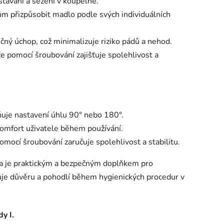
stávání a sezení v koupelně.
m přizpůsobit madlo podle svých individuálních
ečný úchop, což minimalizuje riziko pádů a nehod.
e pomocí šroubování zajišťuje spolehlivost a
uje nastavení úhlu 90° nebo 180°.
komfort uživatele během používání.
mocí šroubování zaručuje spolehlivost a stabilitu.
a je praktickým a bezpečným doplňkem pro
tuje důvěru a pohodlí během hygienických procedur v
dy I.