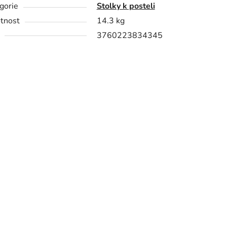
gorie
Stolky k posteli
tnost
14.3 kg
3760223834345