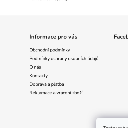
Z
á
Informace pro vás
Face
p
a
Obchodní podmínky
t
Podmínky ochrany osobních údajů
í
O nás
Kontakty
Doprava a platba
Reklamace a vrácení zboží