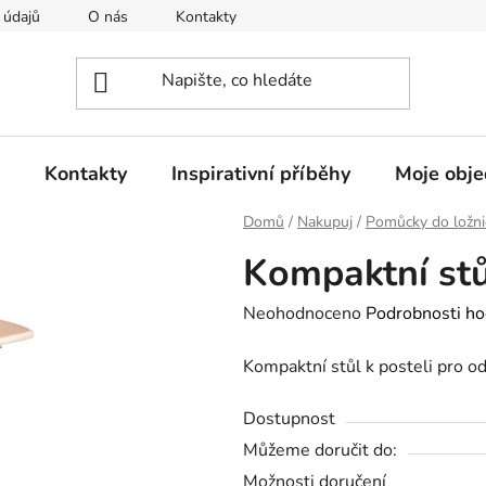
 údajů
O nás
Kontakty
Doprava a platba
Rekla
Kontakty
Inspirativní příběhy
Moje obj
Domů
/
Nakupuj
/
Pomůcky do ložni
Kompaktní stů
Průměrné
Neohodnoceno
Podrobnosti ho
hodnocení
Kompaktní stůl k posteli pro od
produktu
je
Dostupnost
0,0
Můžeme doručit do:
z
Možnosti doručení