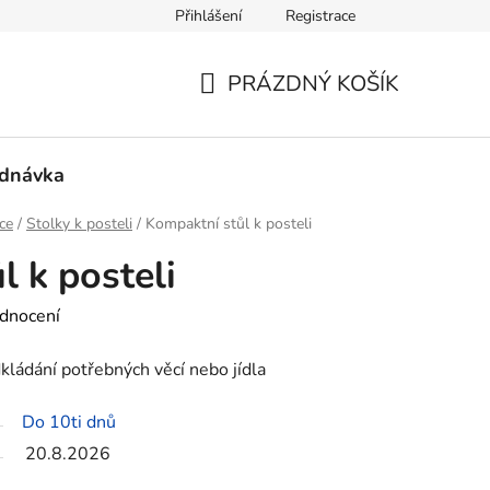
Přihlášení
Registrace
mace a vrácení zboží
PRÁZDNÝ KOŠÍK
NÁKUPNÍ
KOŠÍK
ednávka
ce
/
Stolky k posteli
/
Kompaktní stůl k posteli
l k posteli
dnocení
kládání potřebných věcí nebo jídla
Do 10ti dnů
20.8.2026