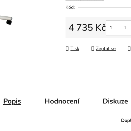
5
Kód:
hvězdiček.
4 735 Kč
Měrná cena:
Tisk
Zeptat se
Popis
Hodnocení
Diskuze
Dopl