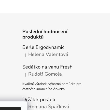
Poslední hodnocení
produktů
Berle Ergodynamic
Helena Valentová
|
Hodnocení produktu je 5 z 5 hvězdiček.
Sedátko na vanu Fresh
Rudolf Gomola
|
Hodnocení produktu je 5 z 5 hvězdiček.
Kvalitní výrobek, výborná pomůcka pro
částečně imobilního člověka
Držák k posteli
Romana Špačková
|
Hodnocení produktu je 5 z 5 hvězdiček.