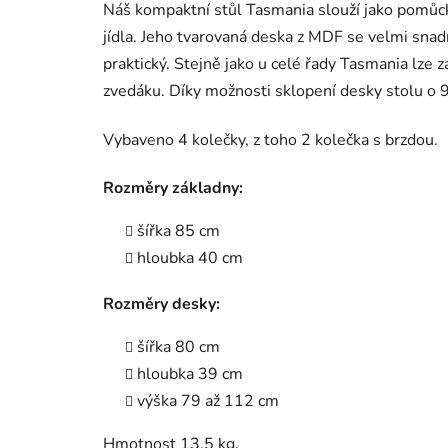
Náš kompaktní stůl Tasmania slouží jako pomůck
jídla. Jeho tvarovaná deska z MDF se velmi snadn
praktický. Stejně jako u celé řady Tasmania lze
zvedáku. Díky možnosti sklopení desky stolu o 9
Vybaveno 4 kolečky, z toho 2 kolečka s brzdou.
Rozměry základny:
šířka 85 cm
hloubka 40 cm
Rozměry desky:
šířka 80 cm
hloubka 39 cm
výška 79 až 112 cm
Hmotnost 13,5 kg.