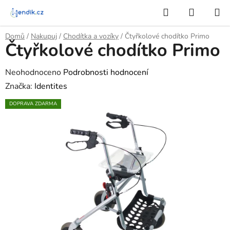
Přejít
Hledat
NÁKUP
na
KOŠÍK
obsah
Domů
/
Nakupuj
/
Chodítka a vozíky
/
Čtyřkolové chodítko Primo
Čtyřkolové chodítko Primo
Průměrné
Neohodnoceno
Podrobnosti hodnocení
hodnocení
Značka:
Identites
produktu
DOPRAVA ZDARMA
je
0,0
z
5
hvězdiček.