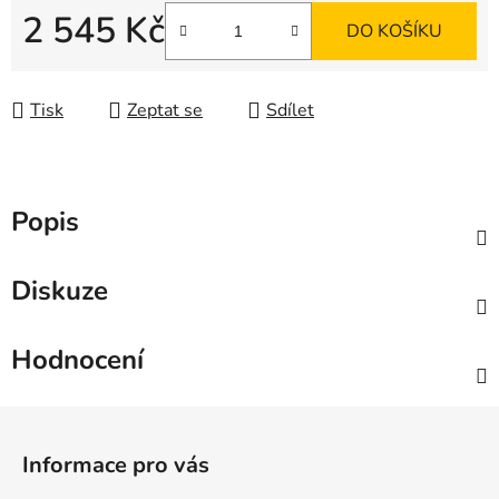
2 545 Kč
DO KOŠÍKU
Měrná cena:
Tisk
Zeptat se
Sdílet
Popis
Diskuze
Hodnocení
Z
á
Informace pro vás
p