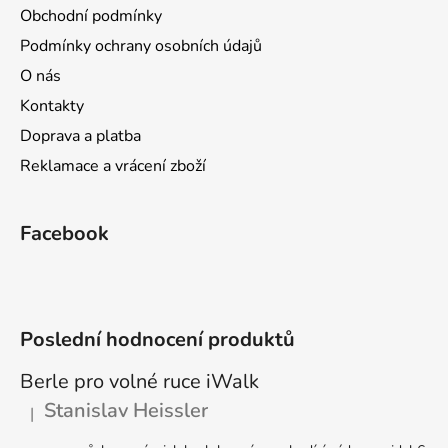
a
Obchodní podmínky
t
Podmínky ochrany osobních údajů
í
O nás
Kontakty
Doprava a platba
Reklamace a vrácení zboží
Facebook
Poslední hodnocení produktů
Berle pro volné ruce iWalk
Stanislav Heissler
|
Hodnocení produktu je 5 z 5 hvězdiček.