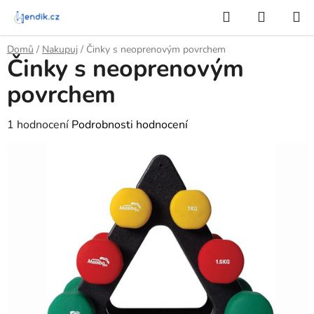
Přejít
Hledat
NÁKUP
na
KOŠÍK
obsah
Domů
/
Nakupuj
/
Činky s neoprenovým povrchem
Činky s neoprenovým
povrchem
Průměrné
1 hodnocení
Podrobnosti hodnocení
hodnocení
produktu
je
5,0
z
5
hvězdiček.