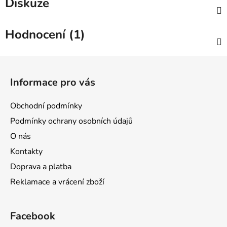
Diskuze
Hodnocení (1)
Z
á
Informace pro vás
p
a
Obchodní podmínky
t
Podmínky ochrany osobních údajů
í
O nás
Kontakty
Doprava a platba
Reklamace a vrácení zboží
Facebook