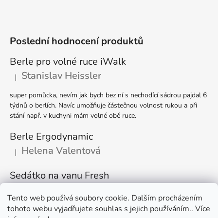
Poslední hodnocení produktů
Berle pro volné ruce iWalk
Stanislav Heissler
|
Hodnocení produktu je 5 z 5 hvězdiček.
super pomůcka, nevím jak bych bez ní s nechodící sádrou pajdal 6
týdnů o berlích. Navíc umožňuje částečnou volnost rukou a při
stání např. v kuchyni mám volné obě ruce.
Berle Ergodynamic
Helena Valentová
|
Hodnocení produktu je 5 z 5 hvězdiček.
Sedátko na vanu Fresh
Rudolf Gomola
|
Hodnocení produktu je 5 z 5 hvězdiček.
Tento web používá soubory cookie. Dalším procházením
tohoto webu vyjadřujete souhlas s jejich používáním.. Více
Kvalitní výrobek, výborná pomůcka pro částečně imobilního