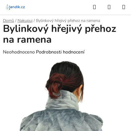
Přejít
Hledat
NÁKUP
na
KOŠÍK
obsah
Domů
/
Nakupuj
/
Bylinkový hřejivý přehoz na ramena
Bylinkový hřejivý přehoz
na ramena
Průměrné
Neohodnoceno
Podrobnosti hodnocení
hodnocení
produktu
je
0,0
z
5
hvězdiček.