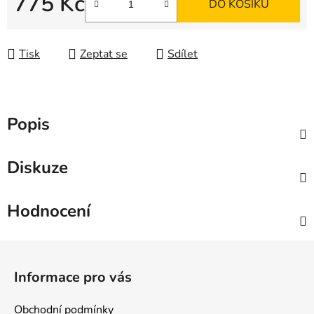
775 Kč
DO KOŠÍKU
Měrná cena:
Tisk
Zeptat se
Sdílet
Popis
Diskuze
Hodnocení
Z
á
Informace pro vás
p
a
Obchodní podmínky