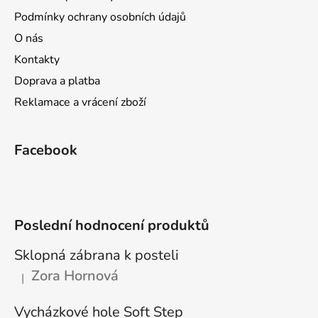
t
Podmínky ochrany osobních údajů
í
O nás
Kontakty
Doprava a platba
Reklamace a vrácení zboží
Facebook
Poslední hodnocení produktů
Sklopná zábrana k posteli
Zora Hornová
|
Hodnocení produktu je 5 z 5 hvězdiček.
Vycházkové hole Soft Step