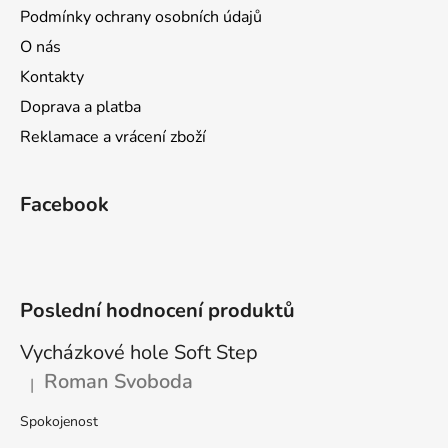
t
Podmínky ochrany osobních údajů
í
O nás
Kontakty
Doprava a platba
Reklamace a vrácení zboží
Facebook
Poslední hodnocení produktů
Vycházkové hole Soft Step
Roman Svoboda
|
Hodnocení produktu je 5 z 5 hvězdiček.
Spokojenost