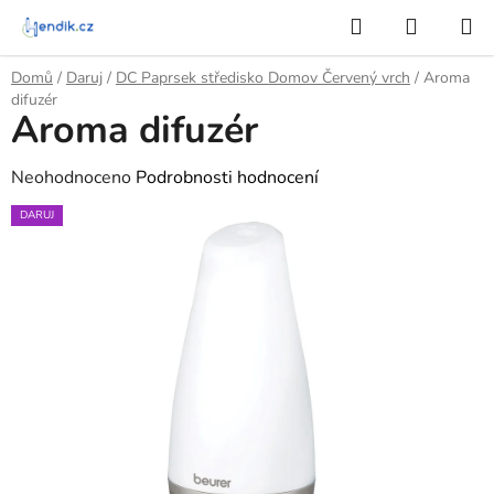
Přejít
Hledat
NÁKUP
na
KOŠÍK
obsah
Domů
/
Daruj
/
DC Paprsek středisko Domov Červený vrch
/
Aroma
difuzér
Aroma difuzér
Průměrné
Neohodnoceno
Podrobnosti hodnocení
hodnocení
DARUJ
produktu
je
0,0
z
5
hvězdiček.