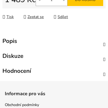
Měrná cena:
Tisk
Zeptat se
Sdílet
Popis
Diskuze
Hodnocení
Z
á
Informace pro vás
p
a
Obchodní podmínky