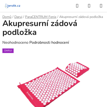
Přejít
Hledat
NÁKUP
na
KOŠÍK
obsah
Domů
/
Daruj
/
ParaCENTRUM Fenix
/
Akupresurní zádová podložka
Akupresurní zádová
podložka
Průměrné
Neohodnoceno
Podrobnosti hodnocení
hodnocení
DARUJ
produktu
je
0,0
z
5
hvězdiček.