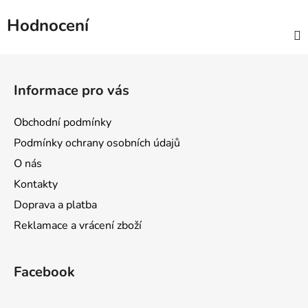
Hodnocení
Z
á
Informace pro vás
p
a
Obchodní podmínky
t
Podmínky ochrany osobních údajů
í
O nás
Kontakty
Doprava a platba
Reklamace a vrácení zboží
Facebook