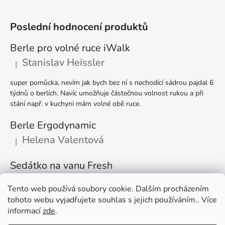
Poslední hodnocení produktů
Berle pro volné ruce iWalk
Stanislav Heissler
|
Hodnocení produktu je 5 z 5 hvězdiček.
super pomůcka, nevím jak bych bez ní s nechodící sádrou pajdal 6
týdnů o berlích. Navíc umožňuje částečnou volnost rukou a při
stání např. v kuchyni mám volné obě ruce.
Berle Ergodynamic
Helena Valentová
|
Hodnocení produktu je 5 z 5 hvězdiček.
Sedátko na vanu Fresh
Rudolf Gomola
|
Hodnocení produktu je 5 z 5 hvězdiček.
Tento web používá soubory cookie. Dalším procházením
tohoto webu vyjadřujete souhlas s jejich používáním.. Více
Kvalitní výrobek, výborná pomůcka pro částečně imobilního
informací
zde
.
člověka