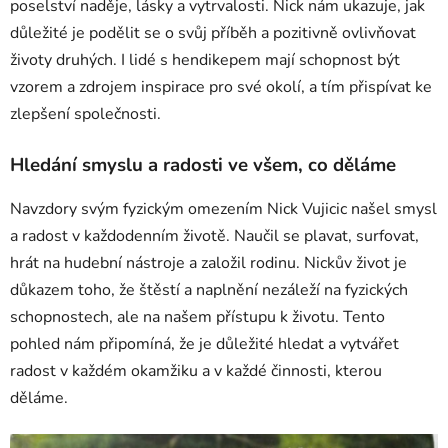
poselství naděje, lásky a vytrvalosti. Nick nám ukazuje, jak
důležité je podělit se o svůj příběh a pozitivně ovlivňovat
životy druhých. I lidé s hendikepem mají schopnost být
vzorem a zdrojem inspirace pro své okolí, a tím přispívat ke
zlepšení společnosti.
Hledání smyslu a radosti ve všem, co děláme
Navzdory svým fyzickým omezením Nick Vujicic našel smysl
a radost v každodenním životě. Naučil se plavat, surfovat,
hrát na hudební nástroje a založil rodinu. Nickův život je
důkazem toho, že štěstí a naplnění nezáleží na fyzických
schopnostech, ale na našem přístupu k životu. Tento
pohled nám připomíná, že je důležité hledat a vytvářet
radost v každém okamžiku a v každé činnosti, kterou
děláme.