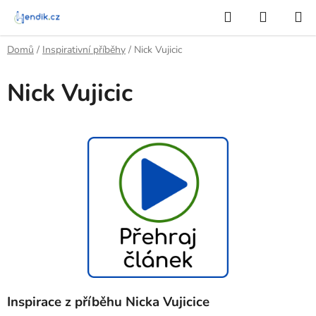
Přejít
Hledat
NÁKUP
na
KOŠÍK
obsah
Domů
/
Inspirativní příběhy
/
Nick Vujicic
Nick Vujicic
Inspirace z příběhu Nicka Vujicice