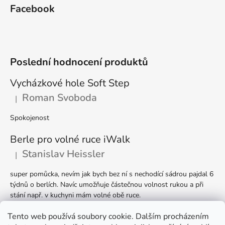
Facebook
Poslední hodnocení produktů
Vycházkové hole Soft Step
Roman Svoboda
|
Hodnocení produktu je 5 z 5 hvězdiček.
Spokojenost
Berle pro volné ruce iWalk
Stanislav Heissler
|
Hodnocení produktu je 5 z 5 hvězdiček.
super pomůcka, nevím jak bych bez ní s nechodící sádrou pajdal 6
týdnů o berlích. Navíc umožňuje částečnou volnost rukou a při
stání např. v kuchyni mám volné obě ruce.
Berle Ergodynamic
Tento web používá soubory cookie. Dalším procházením