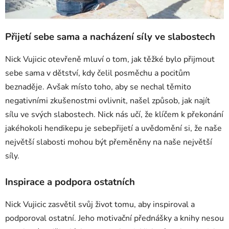
Přijetí sebe sama a nacházení síly ve slabostech
Nick Vujicic otevřeně mluví o tom, jak těžké bylo přijmout
sebe sama v dětství, kdy čelil posměchu a pocitům
beznaděje. Avšak místo toho, aby se nechal těmito
negativními zkušenostmi ovlivnit, našel způsob, jak najít
sílu ve svých slabostech. Nick nás učí, že klíčem k překonání
jakéhokoli hendikepu je sebepřijetí a uvědomění si, že naše
největší slabosti mohou být přeměněny na naše největší
síly.
Inspirace a podpora ostatních
Nick Vujicic zasvětil svůj život tomu, aby inspiroval a
podporoval ostatní. Jeho motivační přednášky a knihy nesou