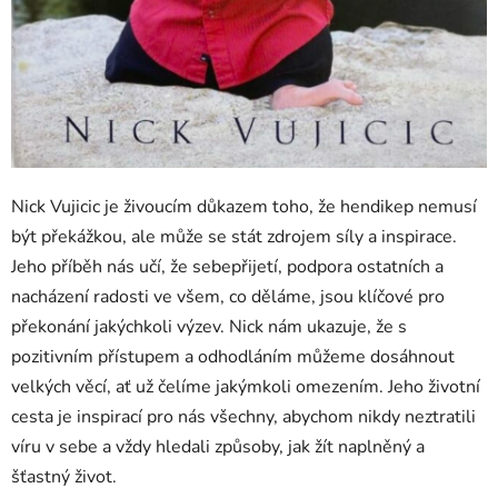
Nick Vujicic je živoucím důkazem toho, že hendikep nemusí
být překážkou, ale může se stát zdrojem síly a inspirace.
Jeho příběh nás učí, že sebepřijetí, podpora ostatních a
nacházení radosti ve všem, co děláme, jsou klíčové pro
překonání jakýchkoli výzev. Nick nám ukazuje, že s
pozitivním přístupem a odhodláním můžeme dosáhnout
velkých věcí, ať už čelíme jakýmkoli omezením. Jeho životní
cesta je inspirací pro nás všechny, abychom nikdy neztratili
víru v sebe a vždy hledali způsoby, jak žít naplněný a
šťastný život.