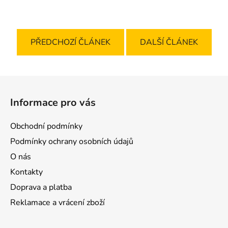
PŘEDCHOZÍ ČLÁNEK
DALŠÍ ČLÁNEK
Z
á
Informace pro vás
p
a
Obchodní podmínky
t
Podmínky ochrany osobních údajů
í
O nás
Kontakty
Doprava a platba
Reklamace a vrácení zboží